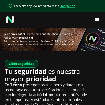
Si necesitas ayuda inmediata, visita
Emergencia
¡Y recuerda!
Nuestra única cuenta oficial en redes
sociales es
@tenpocl
Así nos encuentras en Instagram, Facebook, TikTok, X y LinkedIn.
No interactúes con perfiles distintos ni les entregues información.
Ciberseguridad
Tu
seguridad
es nuestra
mayor
prioridad
En
Tenpo
protegemos tu dinero y datos con
tecnología de punta, verificación de identidad
con inteligencia artificial, monitoreo antifraude
en tiempo real y estándares internacionales
regulados por la Comisión para el Mercado