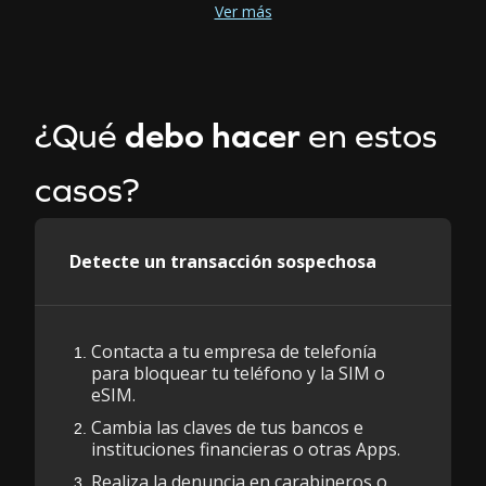
Ver más
¿Qué
debo hacer
en estos
casos?
Detecte un transacción sospechosa
¿Cómo identificar si
suplantaron tu identidad?
Descubre que hacer en estos
casos
Contacta a tu empresa de telefonía
para bloquear tu teléfono y la SIM o
eSIM.
Cambia las claves de tus bancos e
instituciones financieras o otras Apps.
Realiza la denuncia en carabineros o