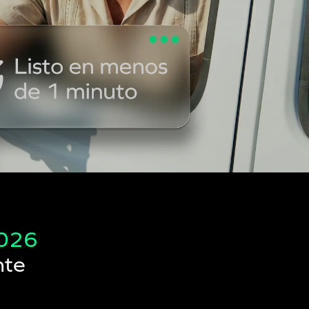
026
nte