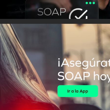
 contrataste tu SOAP?
Descarga tu póliza 
¡Asegúrat
SOAP hoy
Ir a la App