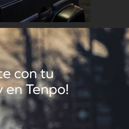
aquí
e con tu
 en Tenpo!