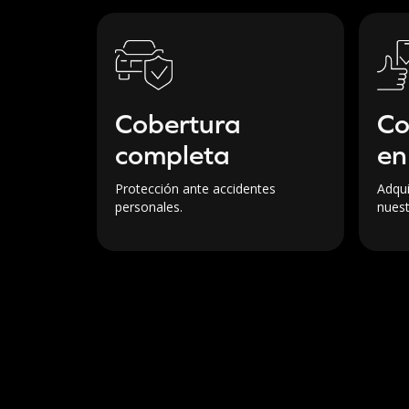
C
Cobertura
en
completa
Adqu
Protección ante accidentes
nuest
personales.