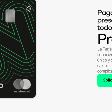
Paga
pres
todo
P
La Tarj
financie
único y 
cajeros 
complic
Soli