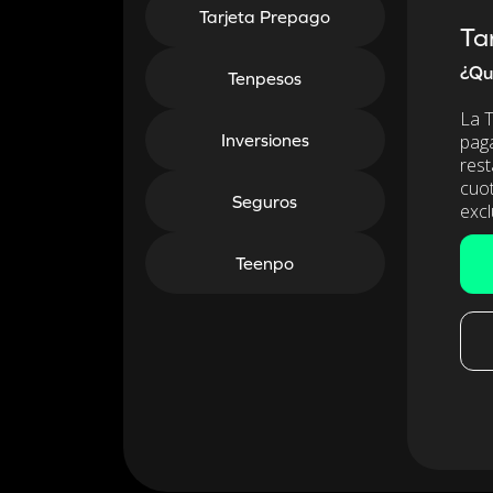
Tarjeta Prepago
Ta
¿Qui
Tenpesos
La T
Inversiones
paga
rest
cuo
Seguros
excl
Teenpo