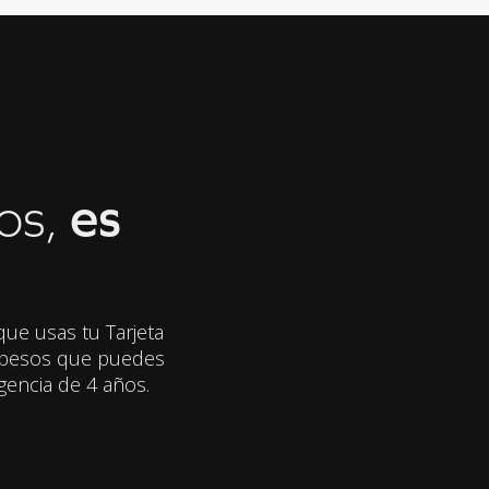
os,
es
ue usas tu Tarjeta
npesos que puedes
gencia de 4 años.