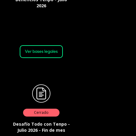
2026
Válido desde: 18:30 horas del 02
de julio de 2026 Hasta: 23:59
horas del 31 de julio de 2026 o
hasta agotar el stock
Ver bases legales
Cerrado
Desafío Todo con Tenpo -
Julio 2026 - Fin de mes