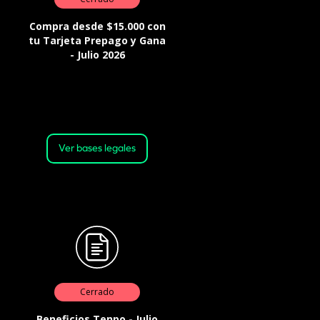
Compra desde $15.000 con
tu Tarjeta Prepago y Gana
- Julio 2026
Válido desde: 17:00 horas del 27
de julio de 2026. Hasta: 23:59
horas del 31 de julio de 2026 o
hasta agotar el stock
Ver bases legales
Cerrado
Beneficios Tenpo - Julio