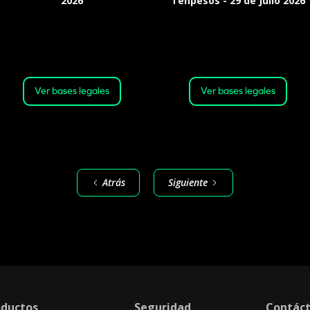
2026
Tenpesos - 29 de Julio 2026
Válido desde: 00:00 horas del 01
Válida desde las 15:00 horas del
de julio de 2026. Hasta: 23:59
29 de julio de 2026, hasta las 23:59
horas del 31 de julio de 2026 o
horas del 31 de julio de 2026 o
hasta agotar stock
hasta agotar el stock
Ver bases legales
Ver bases legales
Atrás
Siguiente
oductos
Seguridad
Contác