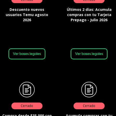
Descuento nuevos
Últimos 2 días: Acumula
usuarios Temu agosto
compras con tu Tarjeta
2026
Prepago - Julio 2026
Válida desde el 01-08-2026 a las
Válido desde: 18:00 horas del 29
00:01 horas, hasta el 31-08-2026 a
de julio 2026 Hasta: 23:59 horas
las 23:59 horas o hasta agotar el
del 29 de julio 2026 o hasta agotar
stock.
stock
Ver bases legales
Ver bases legales
Cerrado
Cerrado
Compra desde $35.000 con
Acumula compras con tu