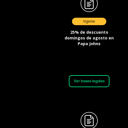
Vigente
25% de descuento
domingos de agosto en
Papa Johns
Válida desde el 02-08-2026 a las
00:01 horas, hasta el 30-08-2026 a
las 23:59 horas o hasta agotar el
stock.
Ver bases legales