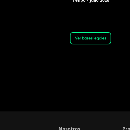
Tenpo - Julio 2026
Válido desde: 00:00 horas del 01
de julio de 2026. Hasta: 23:59
horas del 31 de julio de 2026 o
hasta agotar el stock
Ver bases legales
Nosotros
Pr