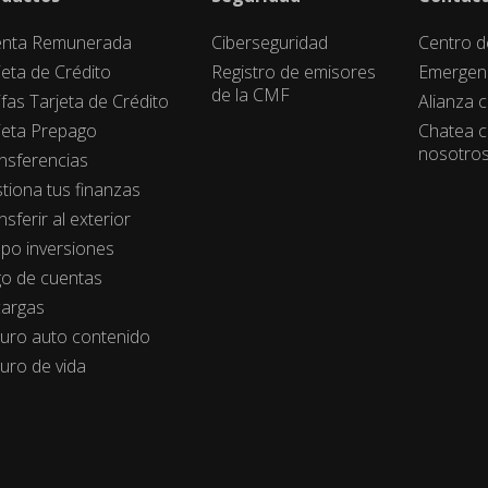
nta Remunerada
Ciberseguridad
Centro d
jeta de Crédito
Registro de emisores
Emergen
de la CMF
ifas Tarjeta de Crédito
Alianza 
jeta Prepago
Chatea 
nosotro
nsferencias
tiona tus finanzas
nsferir al exterior
po inversiones
o de cuentas
argas
uro auto contenido
uro de vida