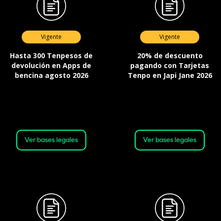
Vigente
Vigente
Hasta 300 Tenpesos de
20% de descuento
devolución en Apps de
pagando con Tarjetas
bencina agosto 2026
Tenpo en Japi Jane 2026
Válida desde el 07-08-2026 a las
Válida todos los martes desde las
00:01 horas, hasta el 28-08-2026 a
00:00 horas desde el 9 de junio de
las 23:59 horas o hasta agotar el
2026, hasta las 23:59 horas del 25
stock.
de agosto de 2026 o hasta agotar
el stock.
Ver bases legales
Ver bases legales