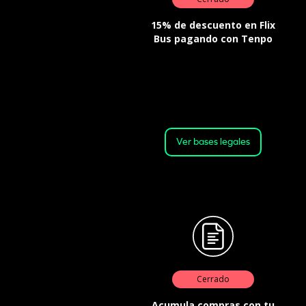
15% de descuento en Flix
Bus pagando con Tenpo
Válida desde el 01-08-2026 a las
00:01 horas, hasta el 31-08-2026 a
las 23:59 horas o hasta agotar el
stock.
Ver bases legales
Cerrado
Acumula compras con tu