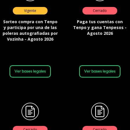
Vigente
Cerrado
Sorteo compra con Tenpo
Paga tus cuentas con
y participa por una de las
Tenpo y gana Tenpesos -
poleras autografiadas por
Agosto 2026
Vozinha - Agosto 2026
Válida desde el 03-08-2026 a las
Desde las 00:00 horas del 6 de
17:30 horas, hasta el 11-08-2026 a
agosto de 2026 hasta el 23:59
las 00:00 horas o hasta agotar el
horas del 19 de agosto de 2026 o
stock.
hasta agotar el stock
Ver bases legales
Ver bases legales
Cerrado
Cerrado