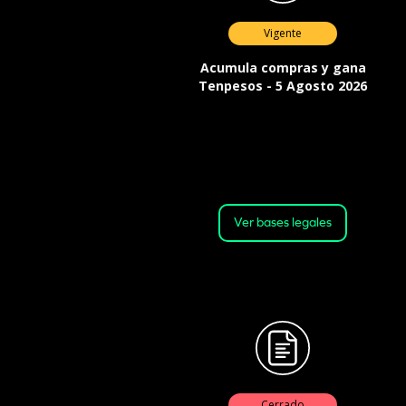
Vigente
Acumula compras y gana
Tenpesos - 5 Agosto 2026
Válida desde las 12:00 horas del
05 de agosto de 2026 hasta las
23:59 horas del 19 de agosto de
2026 o hasta agotar el stock
Ver bases legales
Cerrado