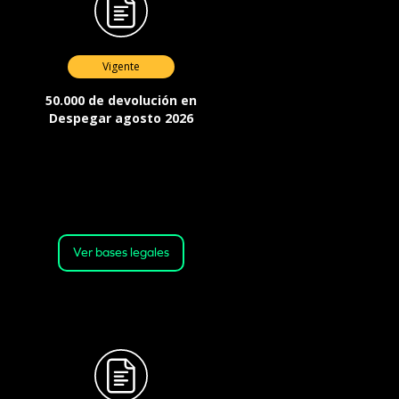
Vigente
50.000 de devolución en
Despegar agosto 2026
Válida desde el 04-08-2026 a las
00:01 horas, hasta el 25-08-2026 a
las 23:59 horas o hasta agotar el
stock.
Ver bases legales