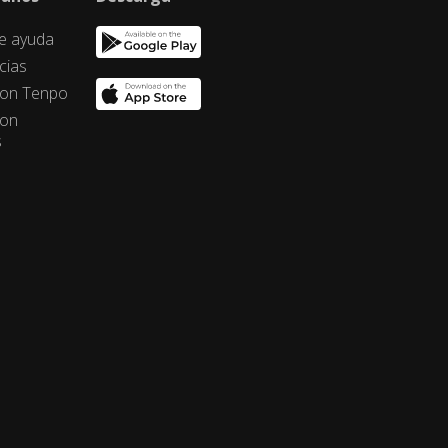
e ayuda
cias
con Tenpo
con
s