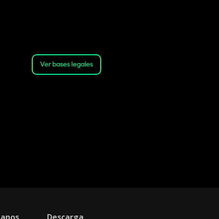
Válido desde las 13:00 horas del
21 de julio de 2026 hasta las 23:59
horas del 31 de julio de 2026 o
hasta agotar el stock
Ver bases legales
tanos
Descarga