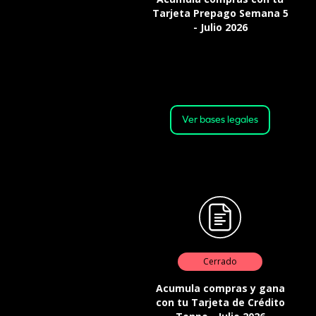
Tarjeta Prepago Semana 5
- Julio 2026
Válido desde: 17:00 horas del 27
de julio de 2026. Hasta: 23:59
horas del 31 de julio de 2026 o
hasta agotar el stock
Ver bases legales
Cerrado
Acumula compras y gana
con tu Tarjeta de Crédito