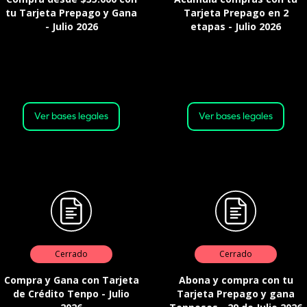
tu Tarjeta Prepago y Gana
Tarjeta Prepago en 2
- Julio 2026
etapas - Julio 2026
Válido desde: Desde: 16:00 horas
Válido desde: 16:00 horas del 21
del 21 de julio de 2026. Hasta:
de julio de 2026. Hasta: 23:59
23:59 horas del 31 de julio de
horas del 31 de julio de 2026 o
2026 o hasta agotar el stock
hasta agotar el stock
Ver bases legales
Ver bases legales
Cerrado
Cerrado
Compra y Gana con Tarjeta
Abona y compra con tu
de Crédito Tenpo - Julio
Tarjeta Prepago y gana