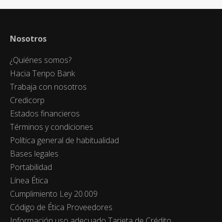
Nosotros
¿Quiénes somos?
Hacia Tenpo Bank
Trabaja con nosotros
Credicorp
Estados financieros
Términos y condiciones
Política general de habitualidad
Bases legales
Portabilidad
Línea Ética
Cumplimiento Ley 20.009
Código de Ética Proveedores
Información uso adecuado Tarjeta de Crédito